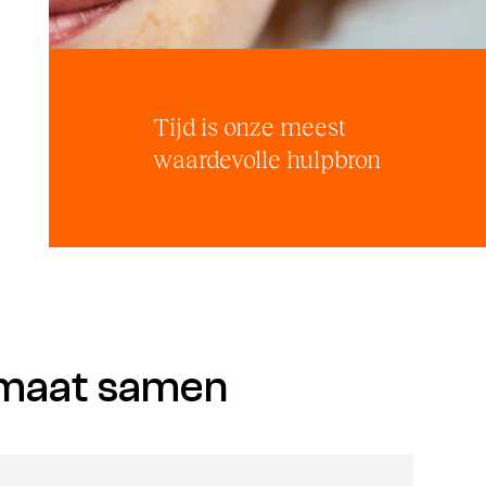
Tijd is onze meest
waardevolle hulpbron
 maat samen