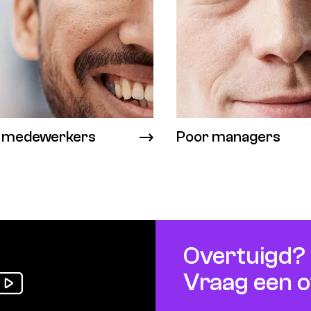
 medewerkers
Poor managers
Overtuigd?
Vraag een o